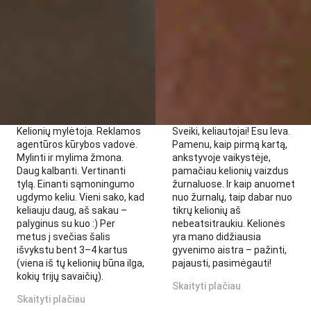
Kelionių mylėtoja. Reklamos
Sveiki, keliautojai! Esu Ieva.
agentūros kūrybos vadovė.
Pamenu, kaip pirmą kartą,
Mylinti ir mylima žmona.
ankstyvoje vaikystėje,
Daug kalbanti. Vertinanti
pamačiau kelionių vaizdus
tylą. Einanti sąmoningumo
žurnaluose. Ir kaip anuomet
ugdymo keliu. Vieni sako, kad
nuo žurnalų, taip dabar nuo
keliauju daug, aš sakau –
tikrų kelionių aš
palyginus su kuo :) Per
nebeatsitraukiu. Kelionės
metus į svečias šalis
yra mano didžiausia
išvykstu bent 3–4 kartus
gyvenimo aistra – pažinti,
(viena iš tų kelionių būna ilga,
pajausti, pasimėgauti!
kokių trijų savaičių).
Skaityti plačiau
Skaityti plačiau