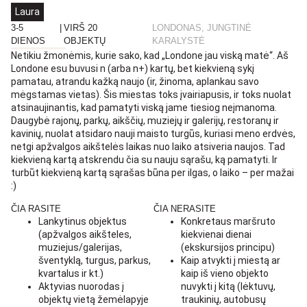
Laura
3-5
|
VIRŠ 20
LONDONAS, JUNGTINĖ
DIENOS
OBJEKTŲ
KARALYSTĖ
Netikiu žmonėmis, kurie sako, kad „Londone jau viską matė“. Aš
Londone esu buvusi n (arba n+) kartų, bet kiekvieną sykį
pamatau, atrandu kažką naujo (ir, žinoma, aplankau savo
mėgstamas vietas). Šis miestas toks įvairiapusis, ir toks nuolat
atsinaujinantis, kad pamatyti viską jame tiesiog neįmanoma.
Daugybė rajonų, parkų, aikščių, muziejų ir galerijų, restoranų ir
kavinių, nuolat atsidaro nauji maisto turgūs, kuriasi meno erdvės,
netgi apžvalgos aikštelės laikas nuo laiko atsiveria naujos. Tad
kiekvieną kartą atskrendu čia su nauju sąrašu, ką pamatyti. Ir
turbūt kiekvieną kartą sąrašas būna per ilgas, o laiko – per mažai
:)
ČIA RASITE
ČIA NERASITE
Lankytinus objektus
Konkretaus maršruto
(apžvalgos aikšteles,
kiekvienai dienai
muziejus/galerijas,
(ekskursijos principu)
šventyklą, turgus, parkus,
Kaip atvykti į miestą ar
kvartalus ir kt.)
kaip iš vieno objekto
Aktyvias nuorodas į
nuvykti į kitą (lėktuvų,
objektų vietą žemėlapyje
traukinių, autobusų