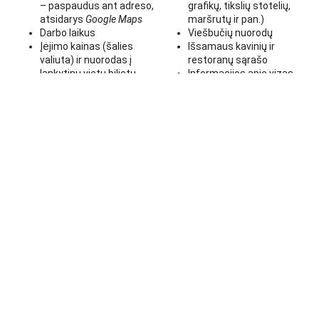
– paspaudus ant adreso,
grafikų, tikslių stotelių,
atsidarys
Google Maps
maršrutų ir pan.)
Darbo laikus
Viešbučių nuorodų
Įėjimo kainas (šalies
Išsamaus kavinių ir
valiuta) ir nuorodas į
restoranų sąrašo
lankytinų vietų bilietų
Informacijos apie vizas,
pirkimo puslapius
valiutų kursus, skiepus,
Praktinius patarimus, kaip
draudimus ir pan.,
elgtis vienoje ar kitoje
Specializuotų veiklų
vietoje
vaikams.
Netradicinių maisto vietų
rekomendacijas
Prekybos centrų
rekomendacijas
Rekomendacijas, kokiu
transportu naudotis
Žemėlapį su lankytinų
vietų išsidėstymu mieste
25.00
€
— Pirkti