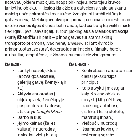
nebuvau jokiam muziejuje, neapsipirkinėjau, neturėjau krūvos
lankytinų objektų – tiesiog klaidžiojau gatvelėmis, valgiau skanų
maistą upės pakrantės kavinukėse, žvalgiausi į architektūrą ir
gatvės meną. Melakoj nenakvojau, pirmai pažinčiai su miestu man
užteko vienos ilgos dienos, bet manau, kad čia būtų ką veikti ir šiek
tiek ilgiau, pvz., savaitgalį. Turbūt juokingiausia Melakos atrakcija
(kurią išbandžiau ir pati) – pilnos gatvės turistams skirtų
transporto priemonių, vadinamų
trishaw
. Tai ant dviračio
primontuotas „sostas“, dekoruotas animacinių filmukų herojų
atributika, lemputėmis, ir žinoma, su muzikėle visu garsumu.
ČIA RASITE
ČIA NERASITE
Lankytinus objektus
Konkretaus maršruto visai
(apžvalgos aikštelę,
dienai (ekskursijos
galerijų gatvę, šventyklą ir
principu)
kt.)
Kaip atvykti į miestą ar
Aktyvias nuorodas į
kaip iš vieno objekto
objektų vietą žemėlapyje –
nuvykti į kitą (lėktuvų,
paspaudus ant adreso,
traukinių, autobusų
atsidarys
Google Maps
grafikų, tikslių stotelių,
Darbo laikus
maršrutų ir pan.)
Įėjimo kainas (šalies
Viešbučių nuorodų
valiuta) ir nuorodas į
Išsamaus kavinių ir
lankytinų vietų bilietų
restoranų sąrašo