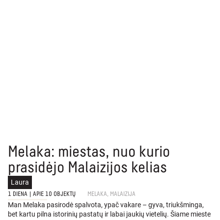
Melaka: miestas, nuo kurio
prasidėjo Malaizijos kelias
Laura
1 DIENA
|
APIE 10 OBJEKTŲ
MELAKA, MALAIZIJA
Man Melaka pasirodė spalvota, ypač vakare – gyva, triukšminga,
bet kartu pilna istorinių pastatų ir labai jaukių vietelių. Šiame mieste