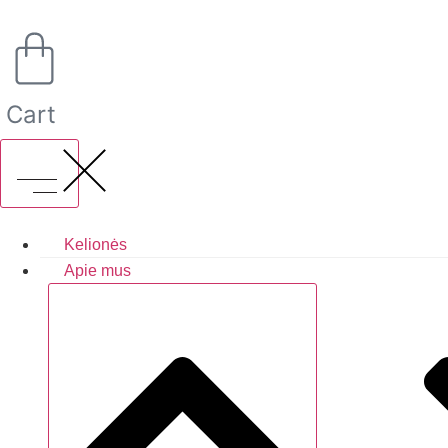
Eiti
prie
turinio
Cart
Kelionės
Apie mus